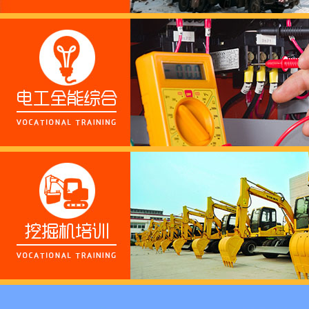
养老护理员培训——提
十二月：保持热爱，成
跟“emo”说拜拜！
浓浓端午情，欢乐“粽
这个春天，以爱之名，