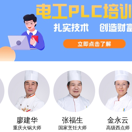
廖建华
张福生
金永云
重庆火锅大师
国家烹饪大师
高级西点师