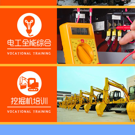
这个春天，以爱之名，
养老护理员培训——提
十二月：保持热爱，成
跟“emo”说拜拜！
浓浓端午情，欢乐“粽
这个春天，以爱之名，