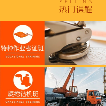
跟“emo”说拜拜！
浓浓端午情，欢乐“粽
这个春天，以爱之名，
养老护理员培训——提
十二月：保持热爱，成
跟“emo”说拜拜！
浓浓端午情，欢乐“粽