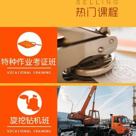
跟“emo”说拜拜！
浓浓端午情，欢乐“粽
这个春天，以爱之名，
养老护理员培训——提
十二月：保持热爱，成
跟“emo”说拜拜！
浓浓端午情，欢乐“粽