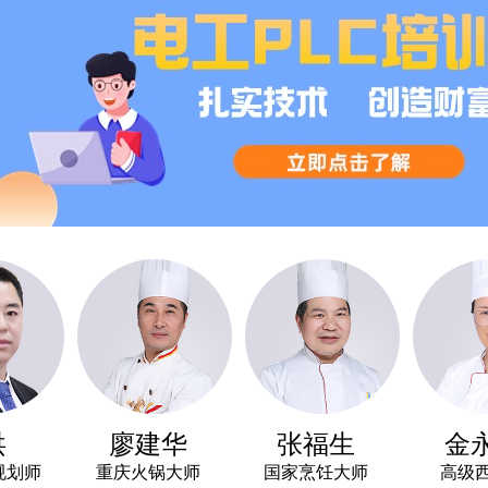
廖建华
张福生
金永云
重庆火锅大师
国家烹饪大师
高级西点师