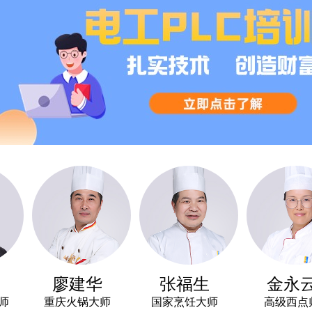
廖建华
张福生
金永云
重庆火锅大师
国家烹饪大师
高级西点师