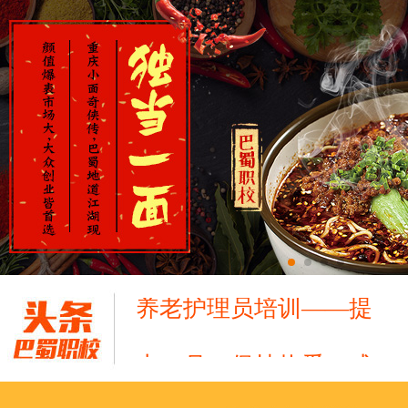
十二月：保持热爱，成
跟“emo”说拜拜！
浓浓端午情，欢乐“粽
这个春天，以爱之名，
养老护理员培训——提
十二月：保持热爱，成
跟“emo”说拜拜！