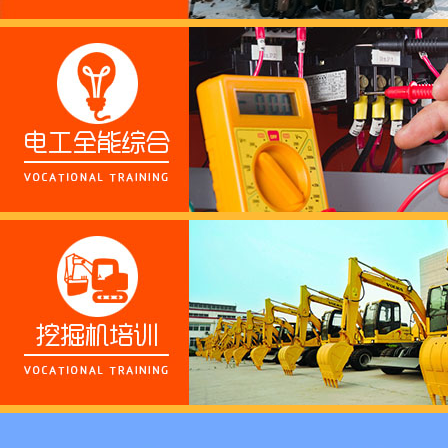
养老护理员培训——提
十二月：保持热爱，成
跟“emo”说拜拜！
浓浓端午情，欢乐“粽
这个春天，以爱之名，