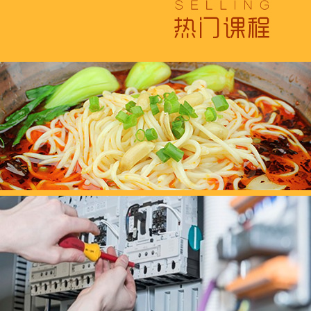
浓浓端午情，欢乐“粽
这个春天，以爱之名，
养老护理员培训——提
十二月：保持热爱，成
跟“emo”说拜拜！
浓浓端午情，欢乐“粽
这个春天，以爱之名，