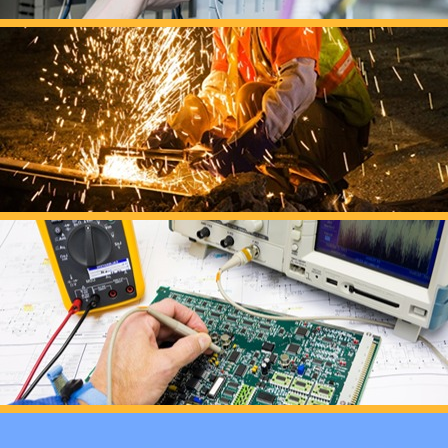
养老护理员培训——提
十二月：保持热爱，成
跟“emo”说拜拜！
浓浓端午情，欢乐“粽
这个春天，以爱之名，