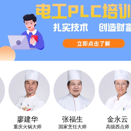
廖建华
张福生
金永云
重庆火锅大师
国家烹饪大师
高级西点师