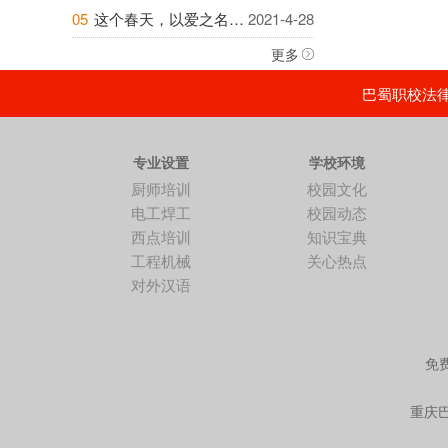
05
这个春天，以爱之名，为你的爱人烘焙美好时...
2021-4-28
更多
巴蜀职校法律顾
专业设置
学校环境
厨师培训
校园文化
电工焊工
校园动态
西点培训
知识宝典
工程机械
关心热点
对外汉语
免费
重庆