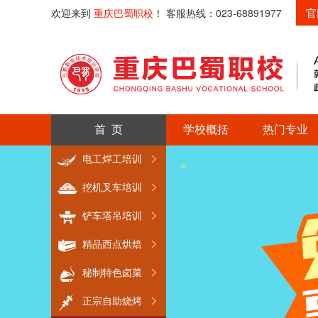
官
欢迎来到
重庆巴蜀职校
！ 客服热线：023-68891977
首 页
学校概括
热门专业
电工焊工培训
挖机叉车培训
铲车塔吊培训
精品西点烘焙
秘制特色卤菜
正宗自助烧烤