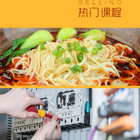
浓浓端午情，欢乐“粽
这个春天，以爱之名，
养老护理员培训——提
十二月：保持热爱，成
跟“emo”说拜拜！
浓浓端午情，欢乐“粽
这个春天，以爱之名，