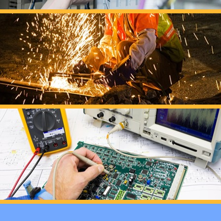
养老护理员培训——提
十二月：保持热爱，成
跟“emo”说拜拜！
浓浓端午情，欢乐“粽
这个春天，以爱之名，