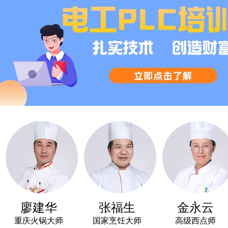
廖建华
张福生
金永云
重庆火锅大师
国家烹饪大师
高级西点师