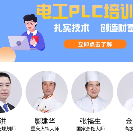
廖建华
张福生
金永
师
重庆火锅大师
国家烹饪大师
高级西点