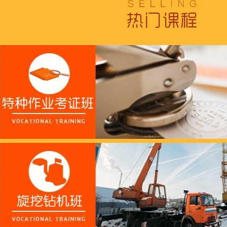
跟“emo”说拜拜！
浓浓端午情，欢乐“粽
这个春天，以爱之名，
养老护理员培训——提
十二月：保持热爱，成
跟“emo”说拜拜！
浓浓端午情，欢乐“粽