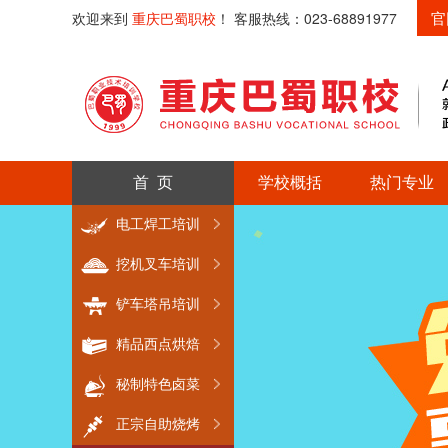
官
欢迎来到
重庆巴蜀职校
！ 客服热线：023-68891977
首 页
学校概括
热门专业
电工焊工培训
挖机叉车培训
铲车塔吊培训
精品西点烘焙
秘制特色卤菜
正宗自助烧烤