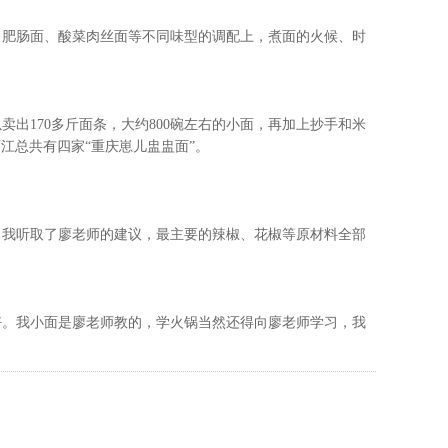
、肥肠面、酸菜肉丝面等不同味型的调配上，煮面的火候、时
以卖出
170
多斤面条，大约
800
碗左右的小面，再加上抄手和米
江总共有四家“重庆崽儿盅盅面”。
。我听取了廖老师的建议，最主要的辣椒、花椒等原材料全部
好。我小面是廖老师教的，学火锅当然还得向廖老师学习，我