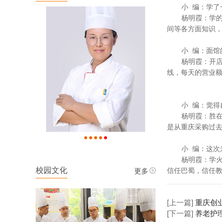
小
编：学了
杨明霞：学
间等各方面知识
小
编：面馆
杨明霞：开
线，每天的营业额
小
编：觉得
杨明霞：胜
是从重庆采购过
小
编：这次
杨明霞：学
更多
校园文化
信任巴蜀，信任
[上一篇]
重庆创业
[下一篇]
养老护