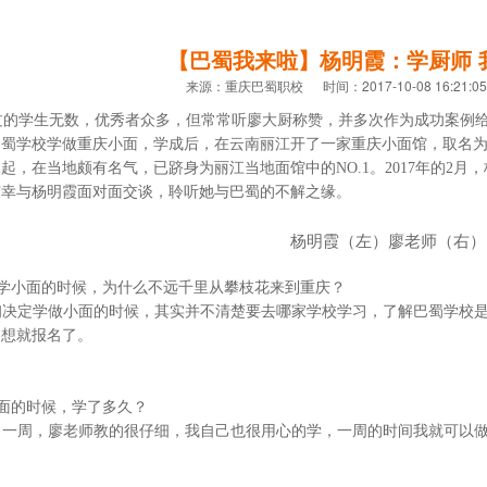
【巴蜀我来啦】杨明霞：学厨师 
来源：重庆巴蜀职校 时间：2017-10-08 16:21:0
过的学生无数，优秀者众多，但常常听廖大厨称赞，并多次作为成功案例
蜀学校学做重庆小面，学成后，在云南丽江开了一家重庆小面馆，取名为
水起，在当地颇有名气，已跻身为丽江当地面馆中的
NO.1
。
2017
年的
2
月，
有幸与杨明霞面对面交谈，聆听她与巴蜀的不解之缘。
杨明霞（左）廖老师（右）
学小面的时候，为什么不远千里从攀枝花来到重庆？
初决定学做小面的时候，其实并不清楚要去哪家学校学习，了解巴蜀学校
多想就报名了。
面的时候，学了多久？
了一周，廖老师教的很仔细，我自己也很用心的学，一周的时间我就可以