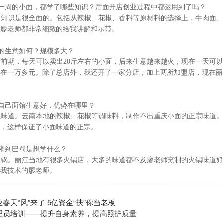
一周的小面，都学了哪些知识？后面开店创业过程中都运用到了吗？
的知识是很全面的。包括从辣椒、花椒、香料等原材料的选择上，牛肉面
，廖老师都非常细致的给我讲解和示范。
的生意如何？规模多大？
店前期，每天可以卖出
20
斤左右的小面，后来生意越来越火，现在一天可
在一万多元。除了总店外，我还开了一家分店，加上两所加盟店，现在丽
自己面馆生意好，优势在哪里？
在味道。云南本地的辣椒、花椒等调味料，制作不出重庆小面的正宗味道
去，这样保证了小面味道的正宗。
来到巴蜀是想学什么？
火锅。丽江当地有很多火锅店，大多的味道都不及廖老师烹制的火锅味道
教我技术的廖老师。
春天“风”来了 5亿资金“扶”你当老板
理员培训——提升自身素养，提高照护质量