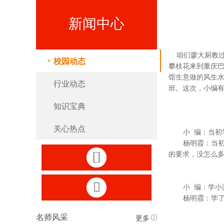
新闻中心
咱们廖大厨教
校园动态
攀枝花来到重庆巴
馆生意做的风生
行业动态
班。这次，小编
知识宝典
关心热点
小
编：当初
杨明霞：当

的要求，没怎么

小
编：学小
杨明霞：学
更多
名师风采