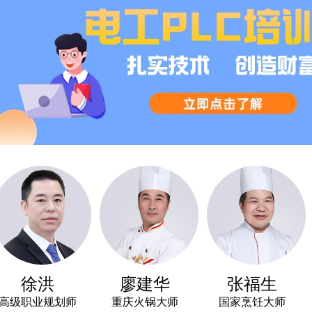
徐洪
廖建华
张福生
职业规划师
重庆火锅大师
国家烹饪大师