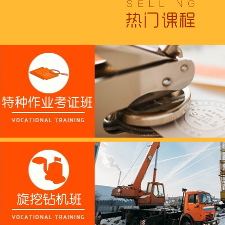
跟“emo”说拜拜！
浓浓端午情，欢乐“粽
这个春天，以爱之名，
养老护理员培训——提
十二月：保持热爱，成
跟“emo”说拜拜！
浓浓端午情，欢乐“粽