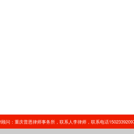
问：重庆普恩律师事务所，联系人李律师，联系电话15023392097，02