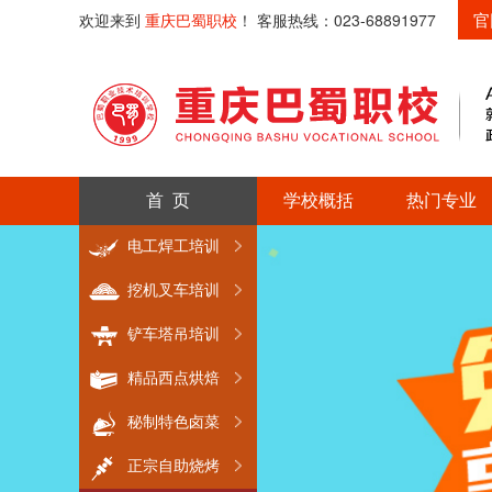
官
欢迎来到
重庆巴蜀职校
！ 客服热线：023-68891977
首 页
学校概括
热门专业
电工焊工培训
挖机叉车培训
铲车塔吊培训
精品西点烘焙
秘制特色卤菜
正宗自助烧烤