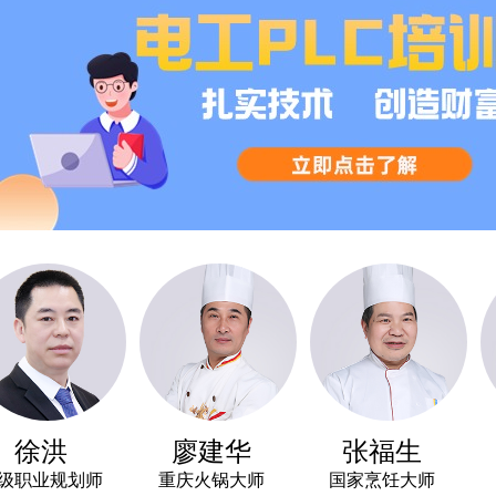
洪
廖建华
张福生
金
业规划师
重庆火锅大师
国家烹饪大师
高级