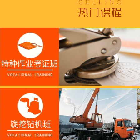
跟“emo”说拜拜！
浓浓端午情，欢乐“粽
这个春天，以爱之名，
养老护理员培训——提
十二月：保持热爱，成
跟“emo”说拜拜！
浓浓端午情，欢乐“粽