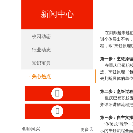
新闻中心
在厨师越来越热
校园动态
训个体层出不穷
程，即“烹饪原理
行业动态
第一步：烹饪原
知识宝典
在重庆巴蜀职校
选、烹饪原理（
关心热点
去判断具体的单

第二步：烹饪过
重庆巴蜀职校五
并详细讲解流程

第三步：自主实
“体验式”教学
更多
名师风采
示的烹饪流程全