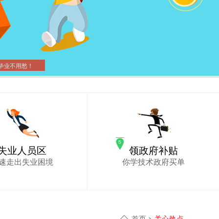
毕业不用愁！
失业人员区
领政府补贴
速走出失业困境
你学技术政府买单
首页
>
关心热点