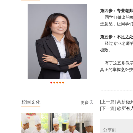
第四步：专业老
同学们做出的每
进意见，让同学
第五步：不足之
经过专业老师的
极致。
有了这五步教学
真正的掌握烹饪
[上一篇]
高薪做
更多
校园文化
[下一篇]
@所有
分享到