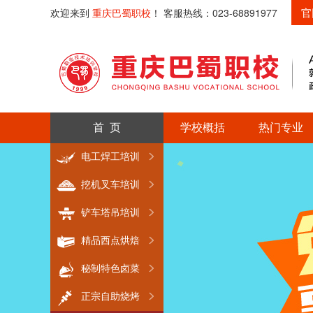
官
欢迎来到
重庆巴蜀职校
！ 客服热线：023-68891977
首 页
学校概括
热门专业
电工焊工培训
挖机叉车培训
铲车塔吊培训
精品西点烘焙
秘制特色卤菜
正宗自助烧烤