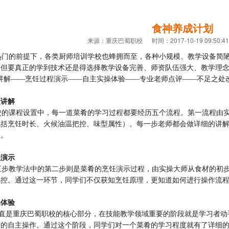
食神养成计划
来源：重庆巴蜀职校 时间：2017-10-19 09:50:4
门的前提下，各类厨师培训学校也蜂拥而至，各种小规模、教学设备简陋
，但要真正的学到技术还是得选择教学设备完善、师资队伍强大、教学理
讲解——烹饪过程演示——自主实操体验——专业老师点评——不足之处
理讲解
的课程设置中，每一道菜肴的学习过程都要经历五个流程。第一流程由实
包括烹饪时长、火候油温把控、味型属性）。每一步老师都会做详细的讲
位。
程演示
步教学法中的第二步则是菜肴的烹饪演示过程，由实操大师从食材的初步
把控。通过这一环节，同学们不仅获知烹饪原理，更知道如何进行操作流
操体验
一直是重庆巴蜀职校的核心部分，在技能教学领域重要的阶段就是学习者动
面的自主操作。通过这个阶段，同学们对一个菜肴的学习程度就有了详细