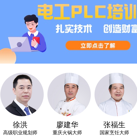
徐洪
廖建华
张福生
级职业规划师
重庆火锅大师
国家烹饪大师