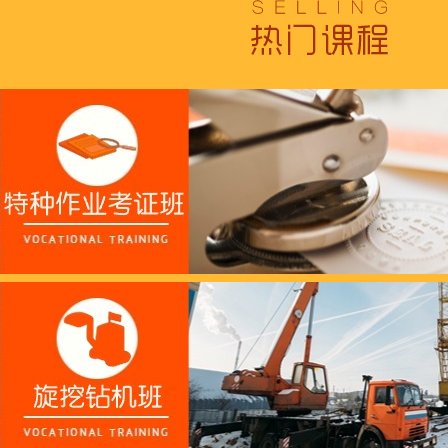
跟“emo”说拜拜！
浓浓端午情，欢乐“粽
这个春天，以爱之名，
养老护理员培训——提
十二月：保持热爱，成
跟“emo”说拜拜！
浓浓端午情，欢乐“粽