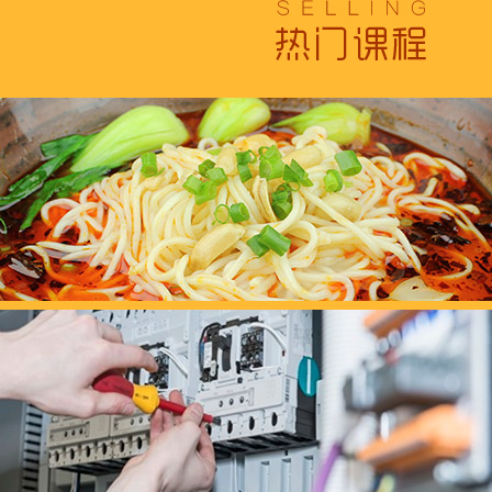
这个春天，以爱之名，
养老护理员培训——提
十二月：保持热爱，成
跟“emo”说拜拜！
浓浓端午情，欢乐“粽
这个春天，以爱之名，
养老护理员培训——提