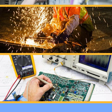
十二月：保持热爱，成
跟“emo”说拜拜！
浓浓端午情，欢乐“粽
这个春天，以爱之名，