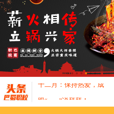
跟“emo”说拜拜！
浓浓端午情，欢乐“粽
这个春天，以爱之名，
养老护理员培训——提
十二月：保持热爱，成
跟“emo”说拜拜！
浓浓端午情，欢乐“粽