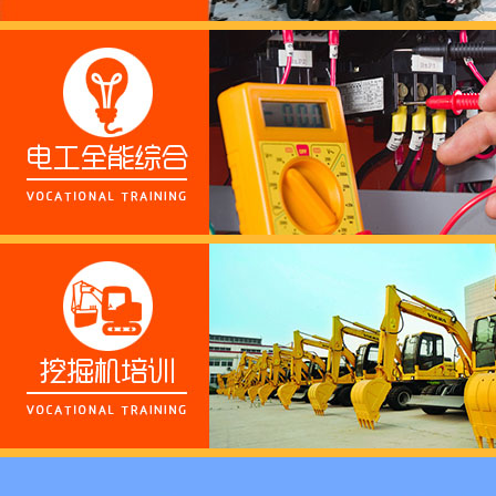
养老护理员培训——提
十二月：保持热爱，成
跟“emo”说拜拜！
浓浓端午情，欢乐“粽
这个春天，以爱之名，