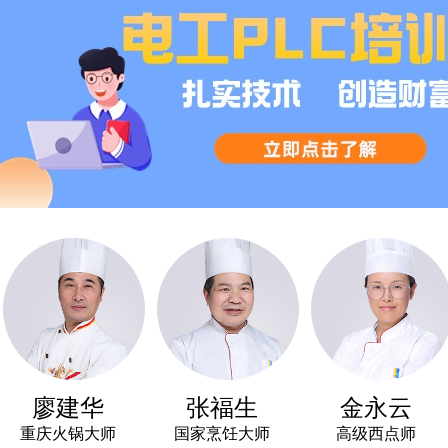
廖建华
张福生
金永云
庆火锅大师
国家烹饪大师
高级西点师