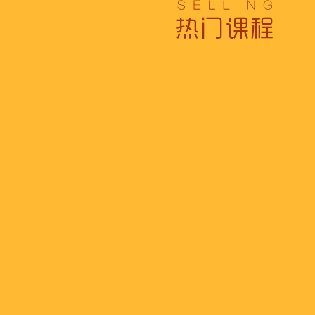
浓浓端午情，欢乐“粽
这个春天，以爱之名，
养老护理员培训——提
十二月：保持热爱，成
跟“emo”说拜拜！
浓浓端午情，欢乐“粽
这个春天，以爱之名，