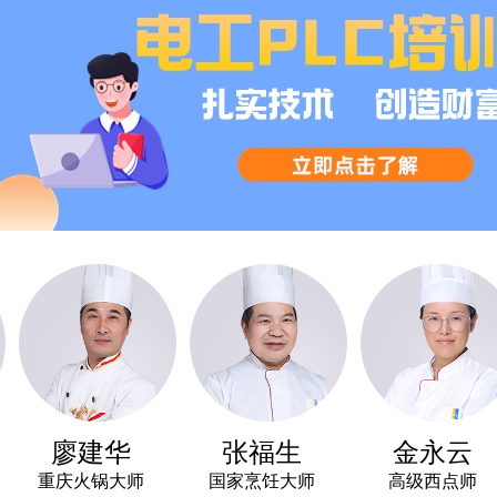
廖建华
张福生
金永云
重庆火锅大师
国家烹饪大师
高级西点师