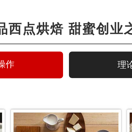
品西点烘焙 甜蜜创业
操作
理