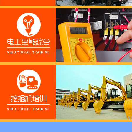
这个春天，以爱之名，
养老护理员培训——提
十二月：保持热爱，成
跟“emo”说拜拜！
浓浓端午情，欢乐“粽
这个春天，以爱之名，