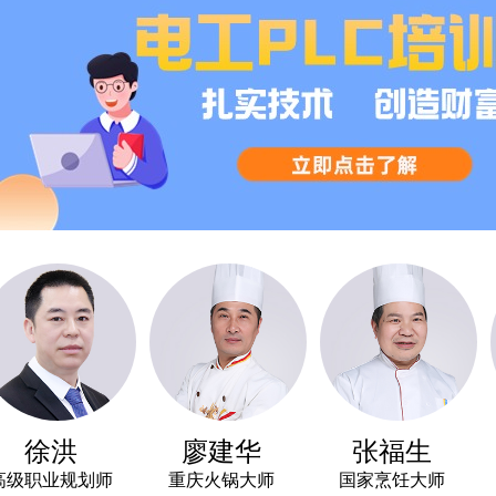
徐洪
廖建华
张福生
业规划师
重庆火锅大师
国家烹饪大师
高