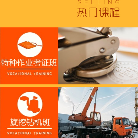
跟“emo”说拜拜！
浓浓端午情，欢乐“粽
这个春天，以爱之名，
养老护理员培训——提
十二月：保持热爱，成
跟“emo”说拜拜！
浓浓端午情，欢乐“粽